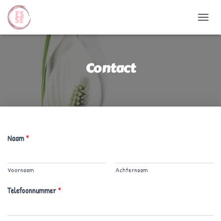
N
A
V
I
G
Contact
A
T
I
E
W
I
S
Naam
*
S
E
L
E
Voornaam
Achternaam
N
Telefoonnummer
*